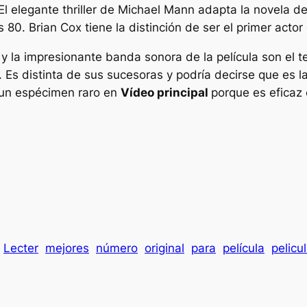
 El elegante thriller de Michael Mann adapta la novela 
80. Brian Cox tiene la distinción de ser el primer actor 
y la impresionante banda sonora de la película son el t
e. Es distinta de sus sucesoras y podría decirse que es l
un espécimen raro en
Vídeo principal
porque es efica
Lecter
mejores
número
original
para
película
pelicu