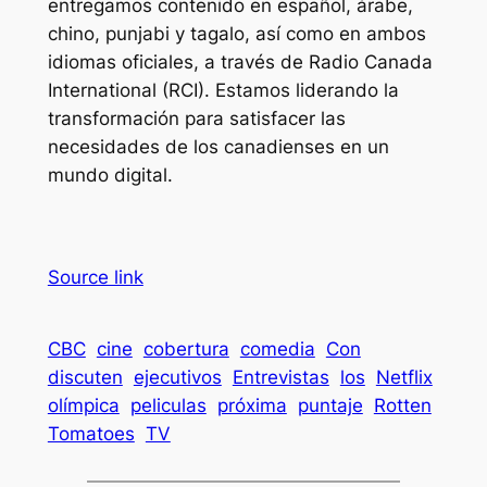
entregamos contenido en español, árabe,
chino, punjabi y tagalo, así como en ambos
idiomas oficiales, a través de Radio Canada
International (RCI). Estamos liderando la
transformación para satisfacer las
necesidades de los canadienses en un
mundo digital.
Source link
CBC
cine
cobertura
comedia
Con
discuten
ejecutivos
Entrevistas
los
Netflix
olímpica
peliculas
próxima
puntaje
Rotten
Tomatoes
TV