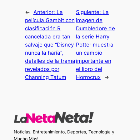
←
Anterior:
La
Siguiente:
La
película Gambit con
imagen de
clasificación R
Dumbledore de
cancelada era tan
la serie Harry
salvaje que “Disney
Potter muestra
nunca la haría”,
un cambio
detalles de la trama
importante en
revelados por
el libro del
Channing Tatum
Horrocrux
→
Noticias, Entretenimiento, Deportes, Tecnología y
Mucho Más!