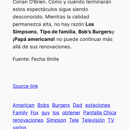
Conan O’Brien. Cómo y cuándo terminarán
estos espectáculos sigue siendo
desconocido. Mientras la calidad
permanezca alta, no hay razón
Los
Simpsons
,
Tipo de familia
,
Bob’s Burgers
y
¡Papá americano!
no puede continuar más
allá de sus renovaciones.
Fuente: Fecha límite
Source link
American
Bobs
Burgers
Dad
estaciones
Family
Fox
guy
los
obtener
Pantalla Chica
renovaciones
Simpson
Tele
Televisión
TV
varios