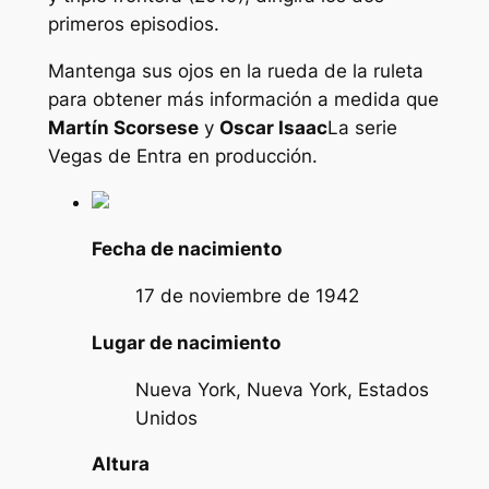
primeros episodios.
Mantenga sus ojos en la rueda de la ruleta
para obtener más información a medida que
Martín Scorsese
y
Oscar Isaac
La serie
Vegas de Entra en producción.
Fecha de nacimiento
17 de noviembre de 1942
Lugar de nacimiento
Nueva York, Nueva York, Estados
Unidos
Altura