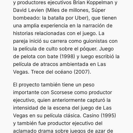
y productores ejecutivos Brian Koppelman y
David Levien (
Miles de millones
,
Súper
bombeado: la batalla por Uber
), que tienen
una amplia experiencia en la narración de
historias relacionadas con el juego. La
pareja inició su carrera como guionistas con
la película de culto sobre el póquer.
Juego
de pelota con bate
(1998) y luego escribió la
película de atracos ambientada en Las
Vegas.
Trece del océano
(2007).
El proyecto también tiene un peso
importante con Scorsese como productor
ejecutivo, quien anteriormente capturó la
intensidad de la escena del juego de Las
Vegas en su película clásica.
Casino
(1995)
y también fue productor ejecutivo del
aclamado drama sobre juegos de azar de