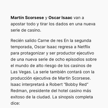
Martín Scorsese
y
Oscar Isaac
van a
apostar todo y tirar los dados en una nueva
serie de casino.
Recién salido
Carne de res
En la segunda
temporada, Oscar Isaac regresa a Netflix
para protagonizar y ser productor ejecutivo
de una nueva serie de ocho episodios sobre
el mundo de alto riesgo de los casinos de
Las Vegas. La serie también contará con la
producción ejecutiva de Martin Scorsese.
Isaac interpretará a Robert “Bobby Red”
Redman, presidente del hotel casino más
exitoso de la ciudad. La sinopsis completa
dice: