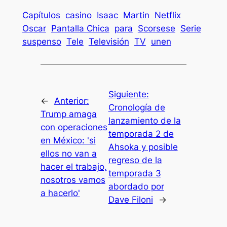
Capítulos
casino
Isaac
Martin
Netflix
Oscar
Pantalla Chica
para
Scorsese
Serie
suspenso
Tele
Televisión
TV
unen
Siguiente:
←
Anterior:
Cronología de
Trump amaga
lanzamiento de la
con operaciones
temporada 2 de
en México: 'si
Ahsoka y posible
ellos no van a
regreso de la
hacer el trabajo,
temporada 3
nosotros vamos
abordado por
a hacerlo'
Dave Filoni
→