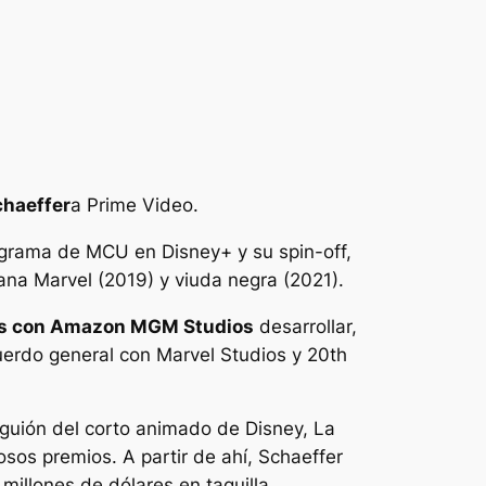
chaeffer
a Prime Video.
ograma de MCU en Disney+ y su spin-off,
ana Marvel
(2019) y
viuda negra
(2021).
años con Amazon MGM Studios
desarrollar,
acuerdo general con Marvel Studios y 20th
 guión del corto animado de Disney,
La
os premios. A partir de ahí, Schaeffer
illones de dólares en taquilla.