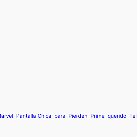
arvel
Pantalla Chica
para
Pierden
Prime
querido
Te