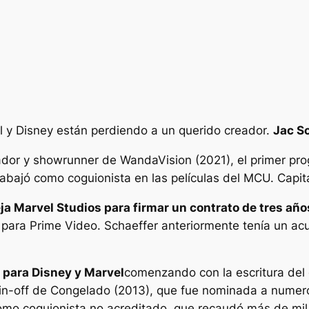
 y Disney están perdiendo a un querido creador.
Jac S
ador y showrunner de
WandaVision
(2021), el primer pr
abajó como coguionista en las películas del MCU.
Capit
eja Marvel Studios para firmar un contrato de tres 
ales para Prime Video. Schaeffer anteriormente tenía un 
 para Disney y Marvel
comenzando con la escritura del
in-off de
Congelado
(2013), que fue nominada a numeros
mo coguionista no acreditado, que recaudó más de mil m