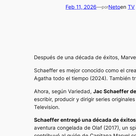
Feb 11, 2026
—
Neto
en
TV
por
Después de una década de éxitos, Marvel
Schaeffer es mejor conocido como el cre
Agatha todo el tiempo
(2024). También tr
Ahora, según
Variedad
,
Jac Schaeffer d
escribir, producir y dirigir series origin
Television.
Schaeffer entregó una década de éxitos
aventura congelada de Olaf
(2017), un sp
contribuyó al guión de
Capitana Marvel
co