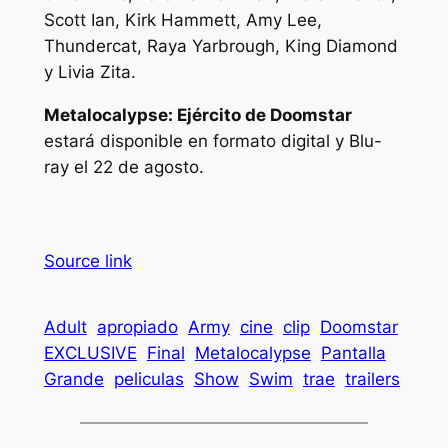
Scott Ian, Kirk Hammett, Amy Lee,
Thundercat, Raya Yarbrough, King Diamond
y Livia Zita.
Metalocalypse: Ejército de Doomstar
estará disponible en formato digital y Blu-
ray el 22 de agosto.
Source link
Adult
apropiado
Army
cine
clip
Doomstar
EXCLUSIVE
Final
Metalocalypse
Pantalla
Grande
peliculas
Show
Swim
trae
trailers