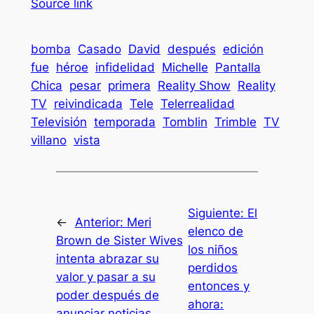
Source link
bomba
Casado
David
después
edición
fue
héroe
infidelidad
Michelle
Pantalla
Chica
pesar
primera
Reality Show
Reality
TV
reivindicada
Tele
Telerrealidad
Televisión
temporada
Tomblin
Trimble
TV
villano
vista
Siguiente:
El
←
Anterior:
Meri
elenco de
Brown de Sister Wives
los niños
intenta abrazar su
perdidos
valor y pasar a su
entonces y
poder después de
ahora:
anunciar noticias