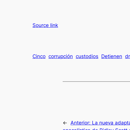
Source link
Cinco
corrupción
custodios
Detienen
d
←
Anterior:
La nueva adapta