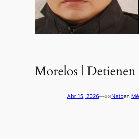
Morelos | Detienen 
Abr 15, 2026
—
Neto
en
Mé
por