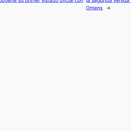
obtiene su primer vistazo oficial con
la segunda venida e
Omens
→