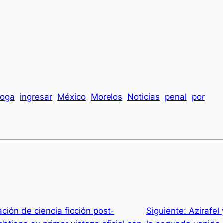
roga
ingresar
México
Morelos
Noticias
penal
por
ción de ciencia ficción post-
Siguiente:
Azirafel