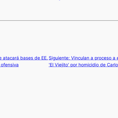
ue atacará bases de EE.
Siguiente:
Vinculan a proceso a 
 ofensiva
'El Viejito' por homicidio de Car