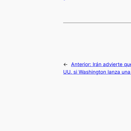
←
Anterior:
Irán advierte q
UU. si Washington lanza una