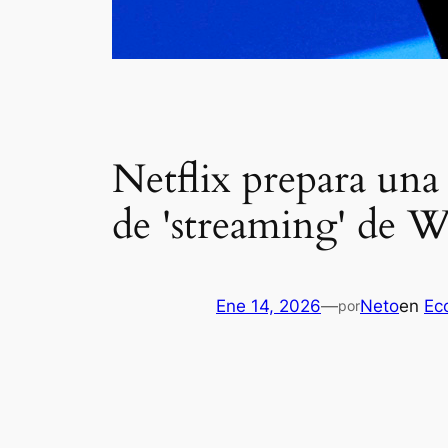
Netflix prepara una 
de 'streaming' de W
Ene 14, 2026
—
Neto
en
Ec
por