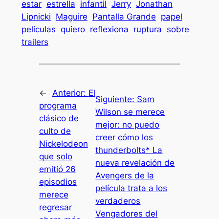
estar
estrella
infantil
Jerry
Jonathan
Lipnicki
Maguire
Pantalla Grande
papel
peliculas
quiero
reflexiona
ruptura
sobre
trailers
←
Anterior:
El
Siguiente:
Sam
programa
Wilson se merece
clásico de
mejor: no puedo
culto de
creer cómo los
Nickelodeon
thunderbolts* La
que solo
nueva revelación de
emitió 26
Avengers de la
episodios
película trata a los
merece
verdaderos
regresar
Vengadores del