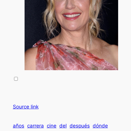
Source link
años
carrera
cine
del
después
dónde