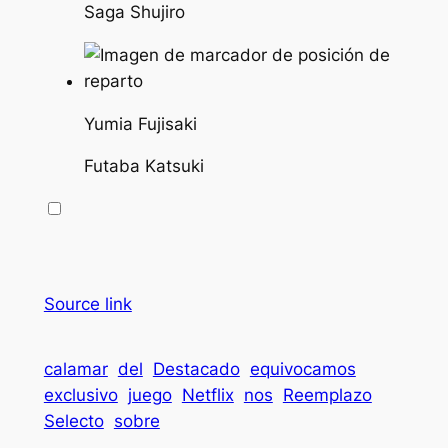
Saga Shujiro
Yumia Fujisaki
Futaba Katsuki
Source link
calamar
del
Destacado
equivocamos
exclusivo
juego
Netflix
nos
Reemplazo
Selecto
sobre