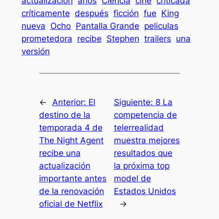
actualización
años
Ciencia
cine
criticada
críticamente
después
ficción
fue
King
nueva
Ocho
Pantalla Grande
peliculas
prometedora
recibe
Stephen
trailers
una
versión
←
Anterior:
El
Siguiente:
8 La
destino de la
competencia de
temporada 4 de
telerrealidad
The Night Agent
muestra mejores
recibe una
resultados que
actualización
la próxima top
importante antes
model de
de la renovación
Estados Unidos
oficial de Netflix
→