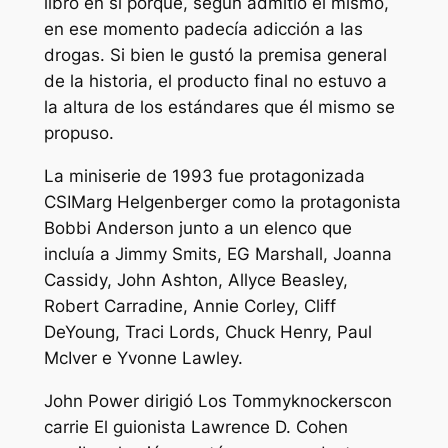
libro en sí porque, según admitió él mismo,
en ese momento padecía adicción a las
drogas. Si bien le gustó la premisa general
de la historia, el producto final no estuvo a
la altura de los estándares que él mismo se
propuso.
La miniserie de 1993 fue protagonizada
CSI
Marg Helgenberger como la protagonista
Bobbi Anderson junto a un elenco que
incluía a Jimmy Smits, EG Marshall, Joanna
Cassidy, John Ashton, Allyce Beasley,
Robert Carradine, Annie Corley, Cliff
DeYoung, Traci Lords, Chuck Henry, Paul
McIver e Yvonne Lawley.
John Power dirigió
Los Tommyknockers
con
carrie
El guionista Lawrence D. Cohen