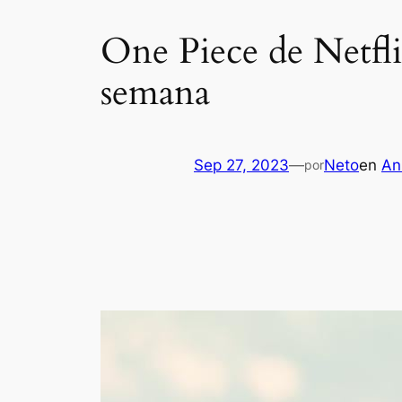
One Piece de Netfli
semana
Sep 27, 2023
—
Neto
en
An
por