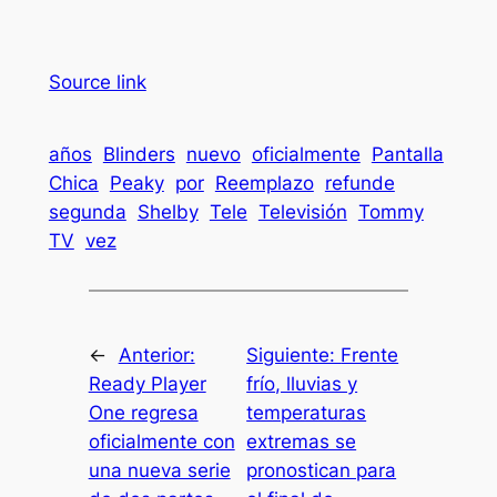
Source link
años
Blinders
nuevo
oficialmente
Pantalla
Chica
Peaky
por
Reemplazo
refunde
segunda
Shelby
Tele
Televisión
Tommy
TV
vez
←
Anterior:
Siguiente:
Frente
Ready Player
frío, lluvias y
One regresa
temperaturas
oficialmente con
extremas se
una nueva serie
pronostican para