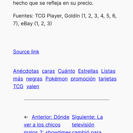
hecho que se refleja en su precio.
Fuentes: TCG Player, Goldin (1, 2, 3, 4, 5, 6,
7), eBay (1, 2, 3)
Source link
Anécdotas
caras
Cuánto
Estrellas
Listas
más
negras
Pokémon
promoción
tarjetas
TCG
valen
←
Anterior:
Dónde
Siguiente:
La
ver a los chicos
televisión
malos 2: showtimes
cambió para