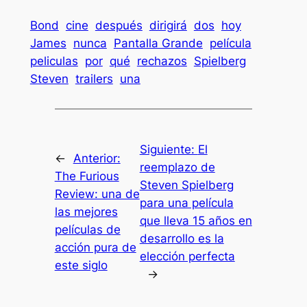
Bond
cine
después
dirigirá
dos
hoy
James
nunca
Pantalla Grande
película
peliculas
por
qué
rechazos
Spielberg
Steven
trailers
una
Siguiente:
El
←
Anterior:
reemplazo de
The Furious
Steven Spielberg
Review: una de
para una película
las mejores
que lleva 15 años en
películas de
desarrollo es la
acción pura de
elección perfecta
este siglo
→