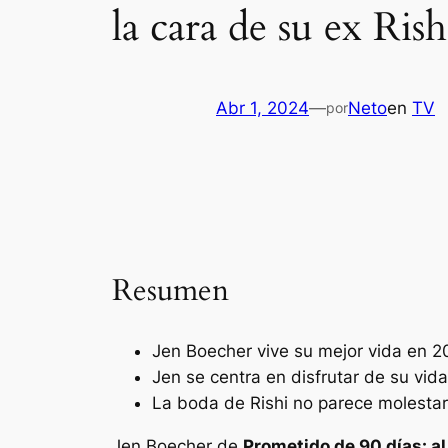
la cara de su ex Ris
Abr 1, 2024
—
Neto
en
TV
por
Resumen
Jen Boecher vive su mejor vida en 2
Jen se centra en disfrutar de su vida
La boda de Rishi no parece molestar 
Jen Boecher de
Prometido de 90 días: al