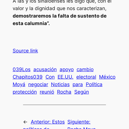
A las y los sinaloenses les digo que, con el
valor y la dignidad que nos caracterizan,
demostraremos la falta de sustento de
esta calumnia”.
Source link
039Los
acusación
apoyo
cambio
Chapitos039
Con
EE.UU.
electoral
México
Moyá
negociar
Noticias
para
Política
protección
reunió
Rocha
Según
←
Anterior:
Estos
Siguiente: