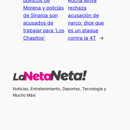
políticos de
Rocha Moya
Morena y policías
rechaza
de Sinaloa son
acusación de
acusados de
narco; dice que
trabajar para 'Los
es un ataque
Chapitos'
contra la 4T
→
Noticias, Entretenimiento, Deportes, Tecnología y
Mucho Más!