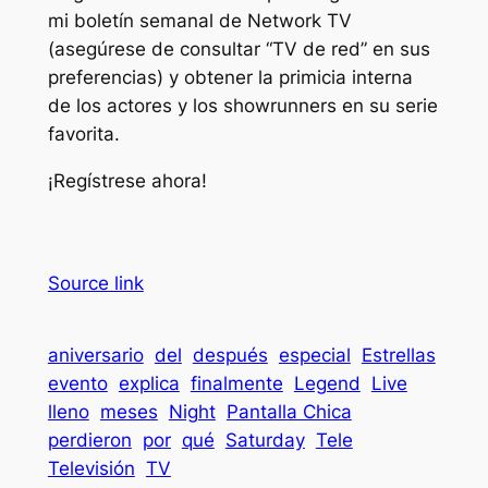
mi boletín semanal de Network TV
(asegúrese de consultar “TV de red” en sus
preferencias) y obtener la primicia interna
de los actores y los showrunners en su serie
favorita.
¡Regístrese ahora!
Source link
aniversario
del
después
especial
Estrellas
evento
explica
finalmente
Legend
Live
lleno
meses
Night
Pantalla Chica
perdieron
por
qué
Saturday
Tele
Televisión
TV