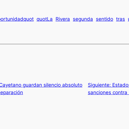
ortunidadquot
quotLa
Rivera
segunda
sentido
tras
Cayetano guardan silencio absoluto
Siguiente:
Estado
separación
sanciones contra