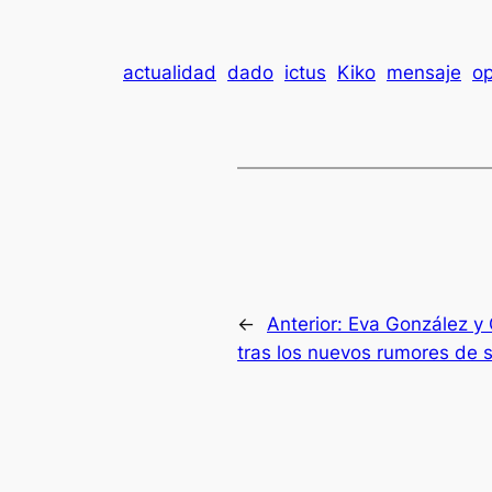
actualidad
dado
ictus
Kiko
mensaje
op
←
Anterior:
Eva González y 
tras los nuevos rumores de 