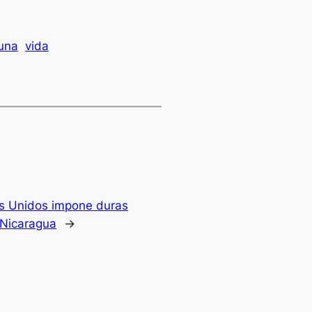
una
vida
s Unidos impone duras
 Nicaragua
→