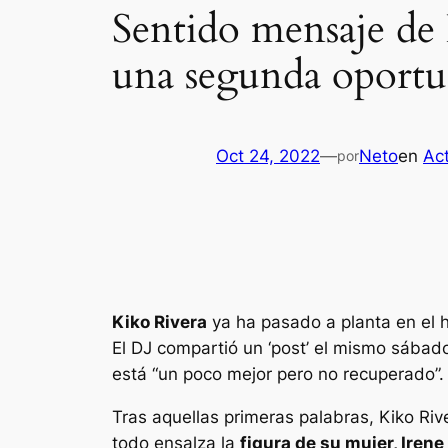
Sentido mensaje de 
una segunda oportu
Oct 24, 2022
—
Neto
en
Ac
por
Kiko Rivera
ya ha pasado a planta en el 
El DJ compartió un ‘post’ el mismo sába
está “un poco mejor pero no recuperado”
Tras aquellas primeras palabras, Kiko Riv
todo ensalza la
figura de su mujer, Iren