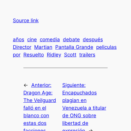
Source link
años
cine
comedia
debate
después
Director
Martian
Pantalla Grande
peliculas
por
Resuelto
Ridley
Scott
trailers
←
Anterior:
Siguiente:
Dragon Age:
Encapuchados
The Veilguard
plagian en
falló en el
Venezuela a titular
blanco con
de ONG sobre
estas dos
libertad de
facciones
expresión
→