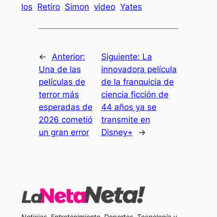
los
Retiro
Simon
video
Yates
←
Anterior:
Siguiente:
La
Una de las
innovadora película
películas de
de la franquicia de
terror más
ciencia ficción de
esperadas de
44 años ya se
2026 cometió
transmite en
un gran error
Disney+
→
Noticias, Entretenimiento, Deportes, Tecnología y