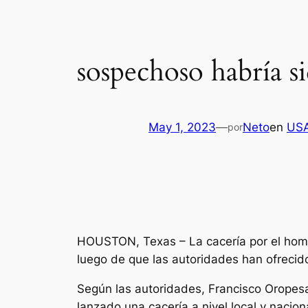
sospechoso habría s
May 1, 2023
—
Neto
en
US
por
HOUSTON, Texas – La cacería por el homb
luego de que las autoridades han ofrecid
Según las autoridades, Francisco Oropesa
lanzado una cacería a nivel local y nacion