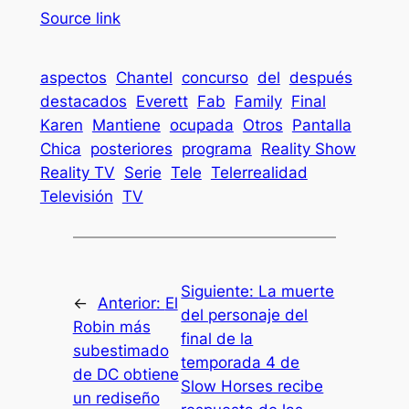
Source link
aspectos
Chantel
concurso
del
después
destacados
Everett
Fab
Family
Final
Karen
Mantiene
ocupada
Otros
Pantalla
Chica
posteriores
programa
Reality Show
Reality TV
Serie
Tele
Telerrealidad
Televisión
TV
Siguiente:
La muerte
←
Anterior:
El
del personaje del
Robin más
final de la
subestimado
temporada 4 de
de DC obtiene
Slow Horses recibe
un rediseño