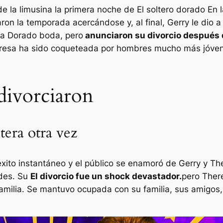
e la limusina la primera noche de
El soltero dorado
En l
ron la temporada acercándose y, al final, Gerry le dio a
da
Dorado
boda, pero
anunciaron su divorcio después 
heresa ha sido coqueteada por hombres mucho más jóvene
divorciaron
tera otra vez
ito instantáneo y el público se enamoró de Gerry y The
des. Su
El divorcio fue un shock devastador.
pero Ther
amilia. Se mantuvo ocupada con su familia, sus amigos, 