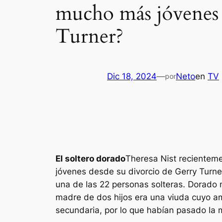
mucho más jóvenes 
Turner?
Dic 18, 2024
—
Neto
en
TV
por
El soltero dorado
Theresa Nist recientem
jóvenes desde su divorcio de Gerry Turne
una de las 22 personas solteras.
Dorado
m
madre de dos hijos era una viuda cuyo am
secundaria, por lo que habían pasado la 