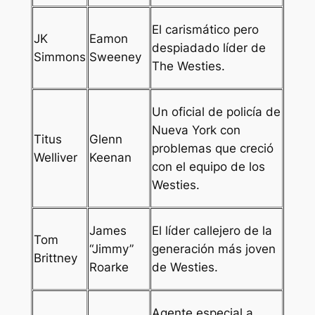
El carismático pero
JK
Eamon
despiadado líder de
Simmons
Sweeney
The Westies.
Un oficial de policía de
Nueva York con
Titus
Glenn
problemas que creció
Welliver
Keenan
con el equipo de los
Westies.
James
El líder callejero de la
Tom
“Jimmy”
generación más joven
Brittney
Roarke
de Westies.
Agente especial a