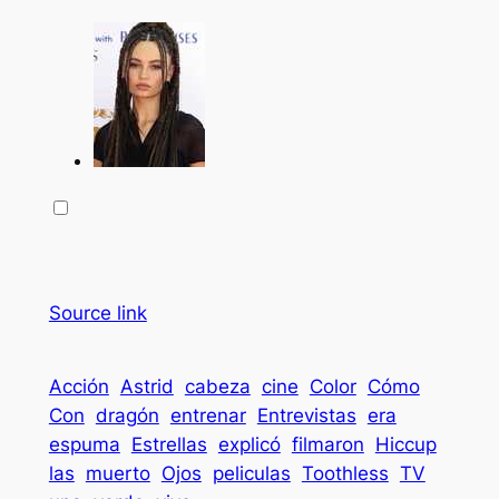
Source link
Acción
Astrid
cabeza
cine
Color
Cómo
Con
dragón
entrenar
Entrevistas
era
espuma
Estrellas
explicó
filmaron
Hiccup
las
muerto
Ojos
peliculas
Toothless
TV