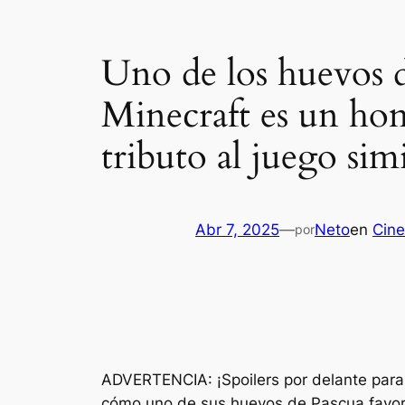
Uno de los huevos de
Minecraft es un ho
tributo al juego simi
Abr 7, 2025
—
Neto
en
Cine
por
ADVERTENCIA: ¡Spoilers por delante para 
cómo uno de sus huevos de Pascua favorito