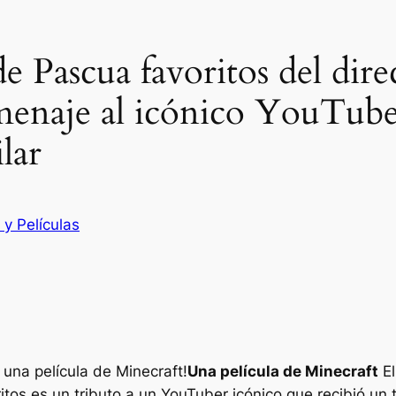
 Pascua favoritos del direc
menaje al icónico YouTube
lar
 y Películas
una película de Minecraft!
Una película de Minecraft
El
s es un tributo a un YouTuber icónico que recibió un tri