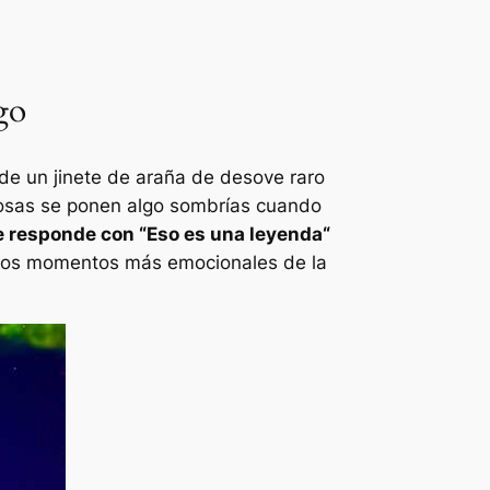
go
sde un jinete de araña de desove raro
 cosas se ponen algo sombrías cuando
e responde con “
Eso es una leyenda
“
e los momentos más emocionales de la