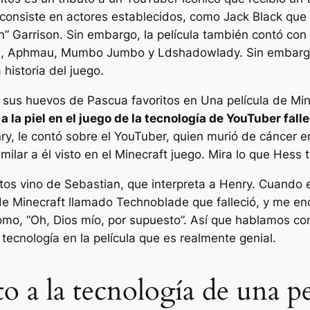
 consiste en actores establecidos, como Jack Black que
n” Garrison. Sin embargo, la película también contó co
m, Aphmau, Mumbo Jumbo y Ldshadowlady. Sin embargo,
historia del juego.
 sus huevos de Pascua favoritos en
Una película de Mi
 la piel en el juego de la tecnología de YouTuber fall
y, le contó sobre el YouTuber, quien murió de cáncer en
ilar a él visto en el
Minecraft
juego. Mira lo que Hess t
os vino de Sebastian, que interpreta a Henry. Cuando e
r de Minecraft llamado Technoblade que falleció, y me e
omo, “Oh, Dios mío, por supuesto”. Así que hablamos co
tecnología en la película que es realmente genial.
to a la tecnología de una p