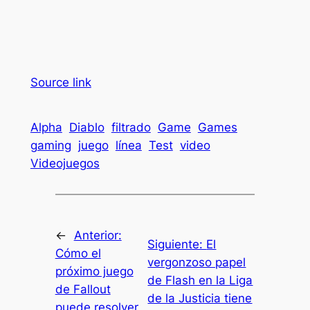
Source link
Alpha
Diablo
filtrado
Game
Games
gaming
juego
línea
Test
video
Videojuegos
←
Anterior:
Siguiente:
El
Cómo el
vergonzoso papel
próximo juego
de Flash en la Liga
de Fallout
de la Justicia tiene
puede resolver