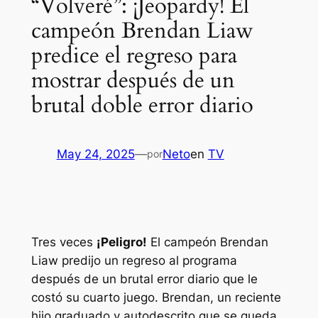
“Volveré”: ¡Jeopardy! El
campeón Brendan Liaw
predice el regreso para
mostrar después de un
brutal doble error diario
May 24, 2025
—
Neto
en
TV
por
Tres veces
¡Peligro!
El campeón Brendan
Liaw predijo un regreso al programa
después de un brutal error diario que le
costó su cuarto juego. Brendan, un reciente
hijo graduado y autodescrito que se queda