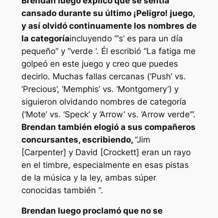
Brendan luego explicó que se sentía
cansado durante su último
¡Peligro!
juego,
y así olvidó continuamente los nombres de
la categoría
incluyendo “‘s’ es para un día
pequeño” y “verde ‘. Él escribió
“La fatiga me
golpeó en este juego y creo que puedes
decirlo. Muchas fallas cercanas (‘Push’ vs.
‘Precious’, ‘Memphis’ vs. ‘Montgomery’) y
siguieron olvidando nombres de categoría
(‘Mote’ vs. ‘Speck’ y ‘Arrow’ vs. ‘Arrow verde’”.
Brendan también elogió a sus compañeros
concursantes, escribiendo,
“Jim
[Carpenter] y David [Crockett] eran un rayo
en el timbre, especialmente en esas pistas
de la música y la ley, ambas súper
conocidas también “.
Brendan luego proclamó que no se