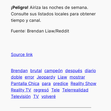
¡Peligro!
Airiza las noches de semana.
Consulte sus listados locales para obtener
tiempo y canal.
Fuente
: Brendan Liaw/Reddit
Source link
Brendan
brutal
campeón
después
diario
doble
error
Jeopardy
Liaw
mostrar
Pantalla Chica
para
predice
Reality Show
Reality TV
regresó
Tele
Telerrealidad
Televisión
TV
volveré