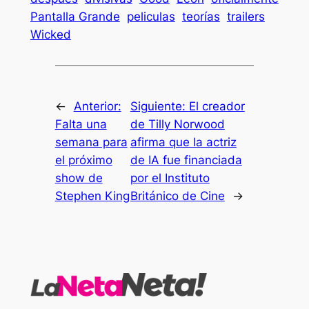
Pantalla Grande
peliculas
teorías
trailers
Wicked
←
Anterior:
Siguiente:
El creador
Falta una
de Tilly Norwood
semana para
afirma que la actriz
el próximo
de IA fue financiada
show de
por el Instituto
Stephen King
Británico de Cine
→