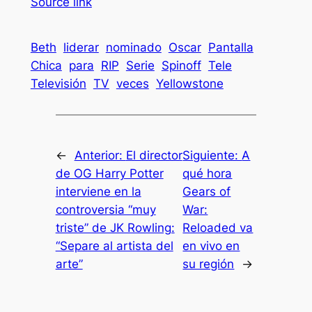
Source link
Beth
liderar
nominado
Oscar
Pantalla
Chica
para
RIP
Serie
Spinoff
Tele
Televisión
TV
veces
Yellowstone
←
Anterior:
El director
Siguiente:
A
de OG Harry Potter
qué hora
interviene en la
Gears of
controversia “muy
War:
triste” de JK Rowling:
Reloaded va
“Separe al artista del
en vivo en
arte”
su región
→