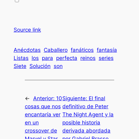
Source link
Anécdotas
Caballero
fanáticos
fantasía
Listas
los
para
perfecta
reinos
series
Siete
Solución
son
←
Anterior:
10
Siguiente:
El final
cosas que nos
definitivo de Peter
encantaría ver
The Night Agent y la
en un
posible historia
crossover de
derivada abordada
Marvel y Star
por Gabriel Brasso