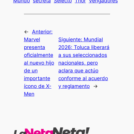
Mundo
secreta
Selecto
Thor
Vengadores
←
Anterior:
Marvel
Siguiente:
Mundial
presenta
2026: Toluca liberará
oficialmente
a sus seleccionados
al nuevo hijo
nacionales, pero
de un
aclara que actúo
importante
conforme al acuerdo
ícono de X-
y reglamento
→
Men