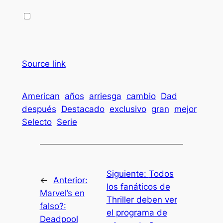
Source link
American
años
arriesga
cambio
Dad
después
Destacado
exclusivo
gran
mejor
Selecto
Serie
Siguiente:
Todos
←
Anterior:
los fanáticos de
Marvel’s en
Thriller deben ver
falso?:
el programa de
Deadpool