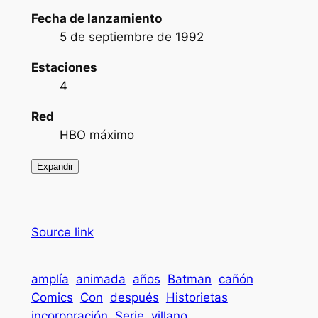
Fecha de lanzamiento
5 de septiembre de 1992
Estaciones
4
Red
HBO máximo
Expandir
Source link
amplía
animada
años
Batman
cañón
Comics
Con
después
Historietas
incorporación
Serie
villano