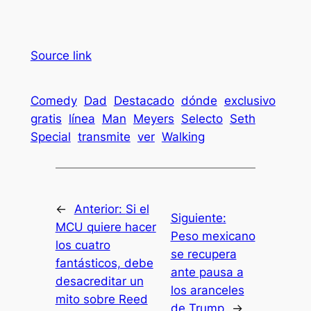
Source link
Comedy
Dad
Destacado
dónde
exclusivo
gratis
línea
Man
Meyers
Selecto
Seth
Special
transmite
ver
Walking
←
Anterior:
Si el
Siguiente:
MCU quiere hacer
Peso mexicano
los cuatro
se recupera
fantásticos, debe
ante pausa a
desacreditar un
los aranceles
mito sobre Reed
de Trump
→