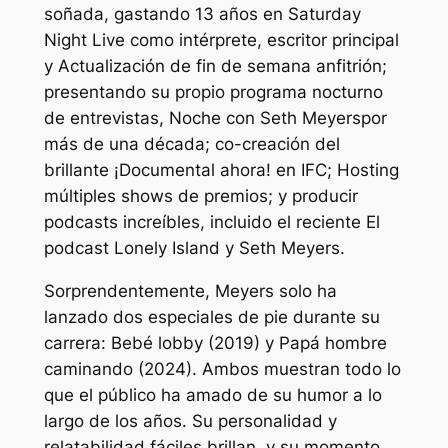
soñada, gastando 13 años en
Saturday
Night Live
como intérprete, escritor principal
y
Actualización de fin de semana
anfitrión;
presentando su propio programa nocturno
de entrevistas,
Noche con Seth Meyers
por
más de una década; co-creación del
brillante
¡Documental ahora!
en IFC; Hosting
múltiples shows de premios; y producir
podcasts increíbles, incluido el reciente
El
podcast Lonely Island y Seth Meyers
.
Sorprendentemente, Meyers solo ha
lanzado dos especiales de pie durante su
carrera:
Bebé lobby
(2019) y
Papá hombre
caminando
(2024). Ambos muestran todo lo
que el público ha amado de su humor a lo
largo de los años. Su personalidad y
relatabilidad fáciles brillan, y su momento