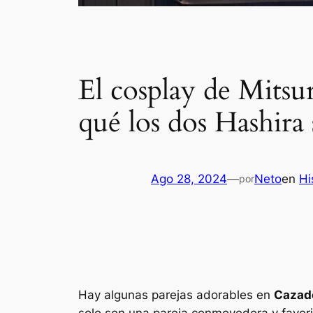
El cosplay de Mits
qué los dos Hashira 
Ago 28, 2024
—
Neto
en
Hi
por
Hay algunas parejas adorables en
Cazad
solo son una pareja conmovedora y favorit