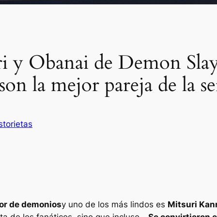
uri y Obanai de Demon Sla
son la mejor pareja de la se
storietas
or de demonios
y uno de los más lindos es
Mitsuri Kanr
a de los fanáticos, sino que incluso…
Se convirtieron 