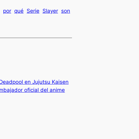
por
qué
Serie
Slayer
son
 Deadpool en Jujutsu Kaisen
mbajador oficial del anime