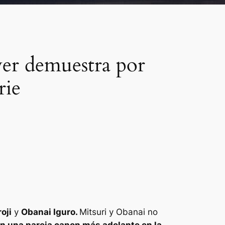
yer demuestra por
rie
oji
y
Obanai Iguro.
Mitsuri y Obanai no
en una pareja canon más adelante en la