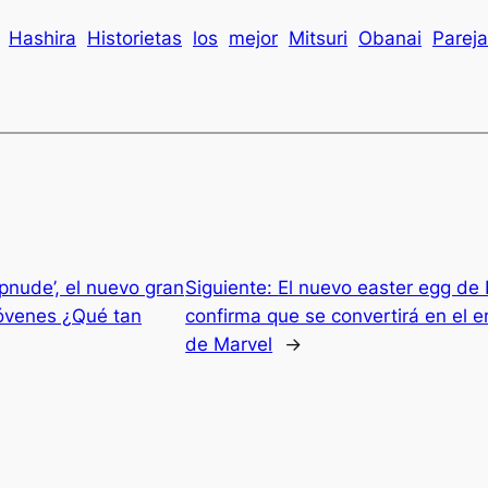
Hashira
Historietas
los
mejor
Mitsuri
Obanai
Pareja
pnude’, el nuevo gran
Siguiente:
El nuevo easter egg de
jóvenes ¿Qué tan
confirma que se convertirá en el e
de Marvel
→