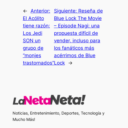
←
Anterior:
Siguiente:
Reseña de
El Acólito
Blue Lock The Movie
tiene razón:
– Episode Nagi: una
Los Jedi
propuesta difícil de
SON un
vender, incluso para
grupo de
los fanáticos más
“monjes
acérrimos de Blue
trastornados”
Lock
→
Noticias, Entretenimiento, Deportes, Tecnología y
Mucho Más!