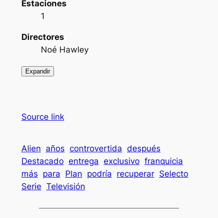
Estaciones
1
Directores
Noé Hawley
Expandir
Source link
Alien
años
controvertida
después
Destacado
entrega
exclusivo
franquicia
más
para
Plan
podría
recuperar
Selecto
Serie
Televisión