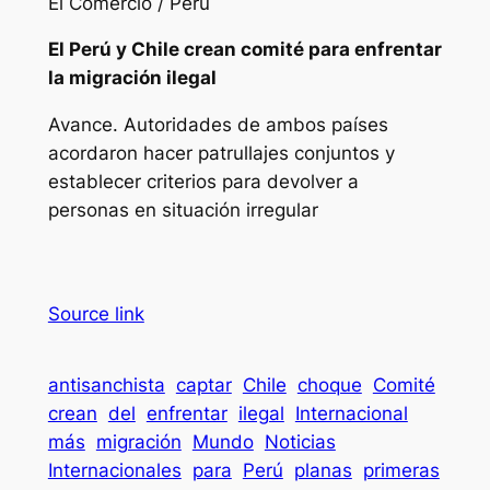
El Comercio / Perú
El Perú y Chile crean comité para enfrentar
la migración ilegal
Avance. Autoridades de ambos países
acordaron hacer patrullajes conjuntos y
establecer criterios para devolver a
personas en situación irregular
Source link
antisanchista
captar
Chile
choque
Comité
crean
del
enfrentar
ilegal
Internacional
más
migración
Mundo
Noticias
Internacionales
para
Perú
planas
primeras