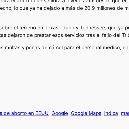
ntra el aborto que se libra a nivel estatal desde que e
erecho, lo que ya ha dejado a más de 20.9 millones de 
sobre el terreno en Texas, Idaho y Tennessee, que ya p
as dejaron de prestar esos servicios tras el fallo del T
 multas y penas de cárcel para el personal médico, en u
as de aborto en EEUU
Google
Google Maps
indica
ma