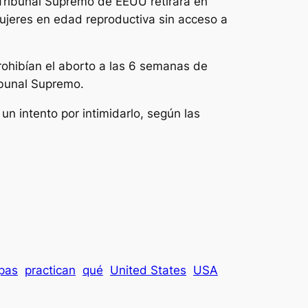
l Tribunal Supremo de EEUU retirara en
mujeres en edad reproductiva sin acceso a
rohibían el aborto a las 6 semanas de
ribunal Supremo.
n intento por intimidarlo, según las
pas
practican
qué
United States
USA