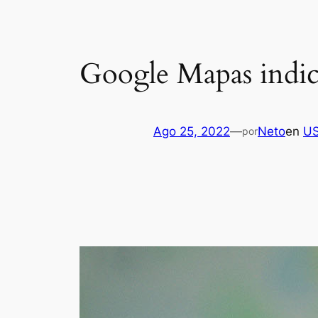
Google Mapas indica
Ago 25, 2022
—
Neto
en
U
por