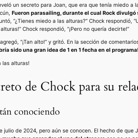
veló un secreto para Joan, que era que tenía miedo a la
ncún,
Fueron parasailing, durante el cual Rock divulgó
untó,
“¿Tienes miedo a las alturas?”
Chock respondió,
“
alturas!”
Chock respondió,
“¡Pero no quería decirte!”
agregó,
“¡Tan alto!”
y gritó. En la sección de comentario
bría sido una gran idea de 1 en 1 fecha en el programa
las alturas!
ecreto de Chock para su rel
stán conociendo
julio de 2024, pero aún se conocen. El hecho de que 