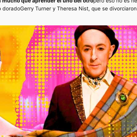
n mucho que aprender el uno del otro
pero eso no es n
ro dorado
Gerry Turner y Theresa Nist, que se divorciaro
.