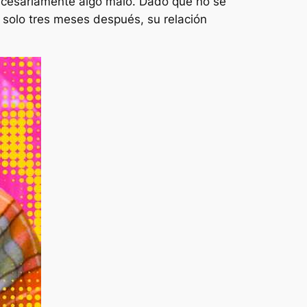
ecesariamente algo malo. Dado que no se
n solo tres meses después, su relación