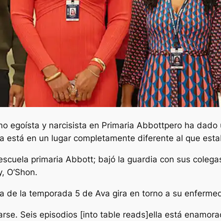
 egoísta y narcisista en
Primaria Abbott
pero ha dado 
va está en un lugar completamente diferente al que esta
escuela primaria Abbott; bajó la guardia con sus colega
y, O’Shon.
ia de la temporada 5 de Ava gira en torno a su enferm
rse. Seis episodios [into table reads]ella está enamora