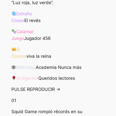
“Luz roja, luz verde”.
Extraño
Cosas
El revés
Calamar
Juego
Jugador 456
El
Corona
viva la reina
🕸
Miércoles
Academia Nunca más
Bridgerton
Queridos lectores
PULSE REPRODUCIR →
01
Squid Game rompió récords en su