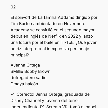
02
El spin-off de La familia Addams dirigido por
Tim Burton ambientado en Nevermore
Academy se convirtió en el segundo mayor
debut en inglés de Netflix en 2022 y lanzó
una locura por el baile en TikTok. ¿Qué joven
actriz interpreta al inexpresivo personaje
principal?
A
Jenna Ortega
B
Millie Bobby Brown
do
fregadero sadie
D
maya halcón
✓ ¡Correcto! Jenna Ortega, graduada de
Disney Channel y favorita del terror
independiente (X, Scream VI), tomó el papel