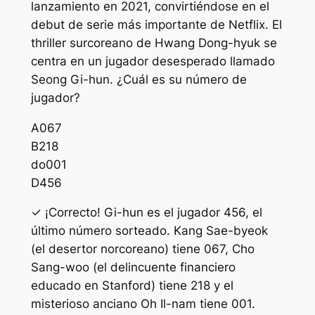
lanzamiento en 2021, convirtiéndose en el
debut de serie más importante de Netflix. El
thriller surcoreano de Hwang Dong-hyuk se
centra en un jugador desesperado llamado
Seong Gi-hun. ¿Cuál es su número de
jugador?
A
067
B
218
do
001
D
456
✓ ¡Correcto! Gi-hun es el jugador 456, el
último número sorteado. Kang Sae-byeok
(el desertor norcoreano) tiene 067, Cho
Sang-woo (el delincuente financiero
educado en Stanford) tiene 218 y el
misterioso anciano Oh Il-nam tiene 001.