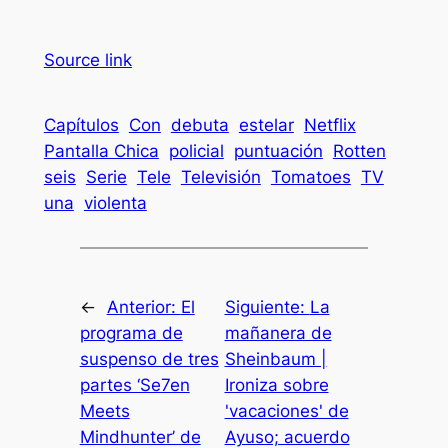
Source link
Capítulos
Con
debuta
estelar
Netflix
Pantalla Chica
policial
puntuación
Rotten
seis
Serie
Tele
Televisión
Tomatoes
TV
una
violenta
←
Anterior:
El
Siguiente:
La
programa de
mañanera de
suspenso de tres
Sheinbaum |
partes ‘Se7en
Ironiza sobre
Meets
'vacaciones' de
Mindhunter’ de
Ayuso; acuerdo