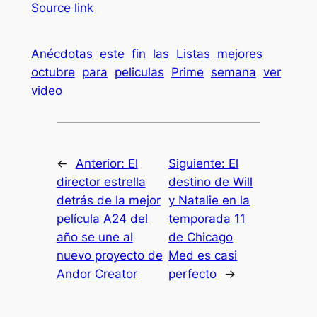
Source link
Anécdotas
este
fin
las
Listas
mejores
octubre
para
peliculas
Prime
semana
ver
video
←
Anterior:
El
Siguiente:
El
director estrella
destino de Will
detrás de la mejor
y Natalie en la
película A24 del
temporada 11
año se une al
de Chicago
nuevo proyecto de
Med es casi
Andor Creator
perfecto
→