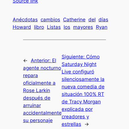
Source link
Anécdotas
cambios
Catherine
del
días
Howard
libro
Listas
los
mayores
Ryan
Siguiente:
Cómo
←
Anterior:
El
Saturday Night
agente nocturno
Live configuró
repara
silenciosamente la
oficialmente a
nueva comedia de
Rose Larkin
situación 100% RT
después de
de Tracy Morgan
arruinar
explicada por
accidentalmente
creadores y
su personaje
estrellas
→