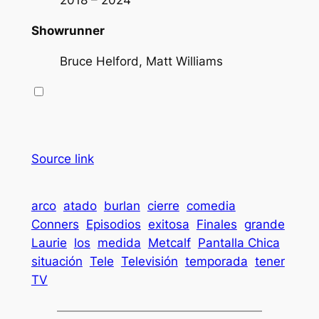
2018 – 2024
Showrunner
Bruce Helford, Matt Williams
Source link
arco
atado
burlan
cierre
comedia
Conners
Episodios
exitosa
Finales
grande
Laurie
los
medida
Metcalf
Pantalla Chica
situación
Tele
Televisión
temporada
tener
TV