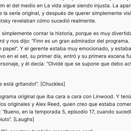
lm el del medio
en
La vida sigue siendo injusta
. La apar
 la serie original, y después de querer simplemente visi
atsky revelaban cómo sucedió realmente.
 simplemente contar la historia, porque es muy diverti
 y nos dijo: “Finn es un gran admirador del programa. ¿P
r un papel”. Y el gerente estaba muy emocionado, y est
o en el set, su primer día, entró y su primera escena f
ersonaje, y él decía: “Olvidé que se supone que debo a
e está gritando!”. [Chuckles]
rograma original que iba cara a cara con Linwood. Y ten
os originales y Alex Reed, quien creo que estaba come
: “Bueno, en la temporada 5, episodio 17, cuando sucedi
uto”. [Laughs]