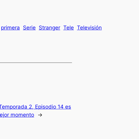
primera
Serie
Stranger
Tele
Televisión
 Temporada 2, Episodio 14 es
ejor momento
→