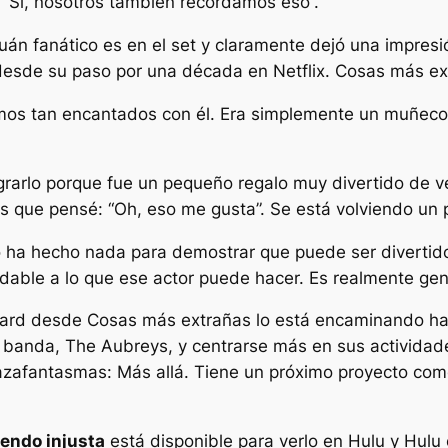
 “Sí, nosotros también recordamos eso”.
n fanático es en el set y claramente dejó una impresió
 desde su paso por una década en Netflix.
Cosas más ex
bamos tan encantados con él. Era simplemente un muñe
rarlo porque fue un pequeño regalo muy divertido de ver
s que pensé: “Oh, eso me gusta”. Se está volviendo un 
o ha hecho nada para demostrar que puede ser divertid
dable a lo que ese actor puede hacer. Es realmente geni
fhard desde
Cosas más extrañas
lo está encaminando hac
 banda, The Aubreys, y centrarse más en sus actividad
zafantasmas: Más allá
. Tiene un próximo proyecto como
iendo injusta
está disponible para verlo en Hulu y Hulu