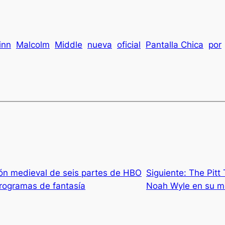
inn
Malcolm
Middle
nueva
oficial
Pantalla Chica
por
ión medieval de seis partes de HBO
Siguiente:
The Pitt
 programas de fantasía
Noah Wyle en su m