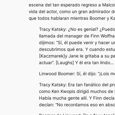
escena del tan esperado regreso a
Malco
vida del actor, como un gran admirador de
que todos hablaran mientras Boomer y K
Tracy Katsky: ¿No es genial? ¿Puedo
llamada del manager de Finn Wolfhard
dijimos: “Sí, él puede venir y hace
descubrimos qué era. Y cuando estuv
[Kaczmarek]y Jane le gritaba a su p
actuar”. [Laughs] Y él era tan lindo…
Linwood Boomer: Sí, él dijo: “¡Lois m
Tracy Katsky: Era tan fanático del p
como Ken Kwopis dirigió muchos de l
Había mucha gente allí. Y Finn decía
decían: “No recordamos eso en absol