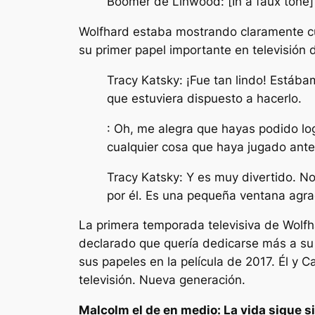
Boomer de Linwood: [In a faux tone]
Wolfhard estaba mostrando claramente cuá
su primer papel importante en televisión
Tracy Katsky: ¡Fue tan lindo! Está
que estuviera dispuesto a hacerlo.
: Oh, me alegra que hayas podido log
cualquier cosa que haya jugado ante
Tracy Katsky: Y es muy divertido. N
por él. Es una pequeña ventana agra
La primera temporada televisiva de Wol
declarado que quería dedicarse más a su
sus papeles en la película de 2017.
Él
y
Ca
televisión.
Nueva generación
.
Malcolm el de en medio: La vida sigue s