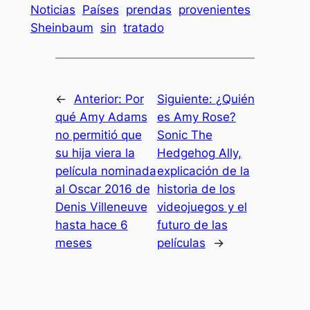
Noticias
Países
prendas
provenientes
Sheinbaum
sin
tratado
←
Anterior:
Por
Siguiente:
¿Quién
qué Amy Adams
es Amy Rose?
no permitió que
Sonic The
su hija viera la
Hedgehog Ally,
película nominada
explicación de la
al Oscar 2016 de
historia de los
Denis Villeneuve
videojuegos y el
hasta hace 6
futuro de las
meses
películas
→